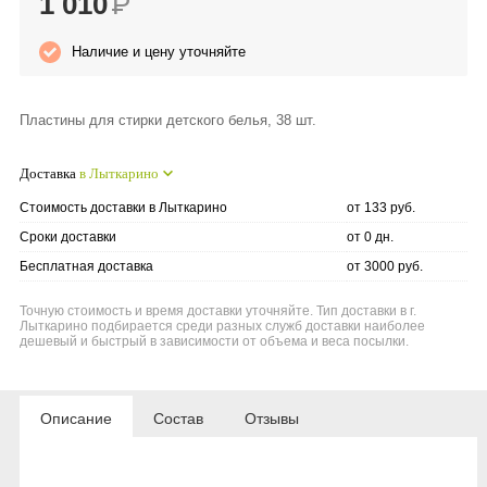
1 010
Р
Anny Rey
Наличие и цену уточняйте
Intilia
Пластины для стирки детского белья, 38 шт.
Happy Dew
Доставка
в Лыткарино
Enjoy Care
Стоимость доставки в Лыткарино
от 133 руб.
Сроки доставки
от 0 дн.
Green Minds
Бесплатная доставка
от 3000 руб.
Точную стоимость и время доставки уточняйте. Тип доставки в г.
Лыткарино подбирается среди разных служб доставки наиболее
дешевый и быстрый в зависимости от объема и веса посылки.
Описание
Состав
Отзывы